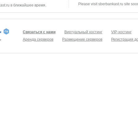
Please visit sberbankast.ru site soo
ast.ru в ближайшее время.
Связаться с нами
Виртуальный хостинг
VIP-хостинг
Аренда серверов
Размещение серверов
Регистрация д