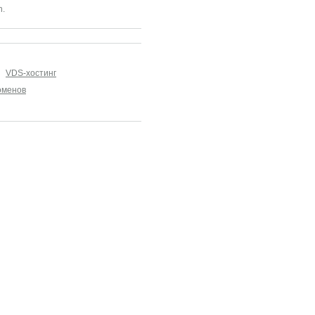
n.
VDS-хостинг
оменов